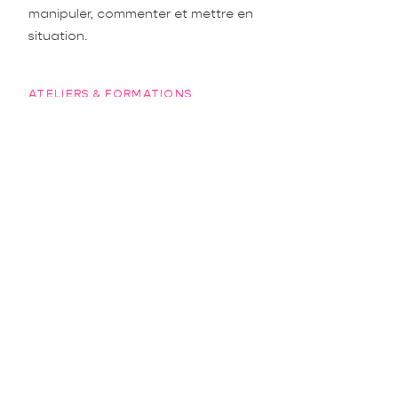
manipuler, commenter et mettre en
situation.
ATELIERS & FORMATIONS
Méthode d'apprentissage ou
application de nouvelles
connaissances lors de séquences
interactives, formations in situ, mises
en situation...
OUTILS DE SUIVI
Questionnaires de débriefing, fiches
de suivi, QCM pour réactiver les
connaissances, journées de
restitution...